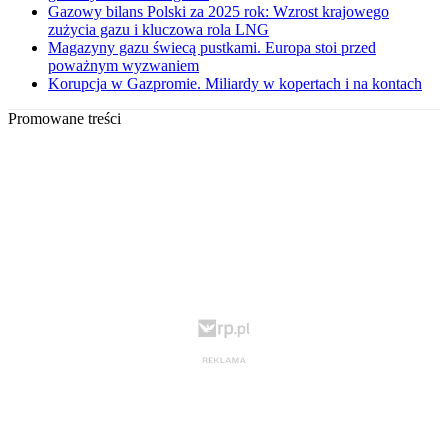
Gazowy bilans Polski za 2025 rok: Wzrost krajowego
zużycia gazu i kluczowa rola LNG
Magazyny gazu świecą pustkami. Europa stoi przed
poważnym wyzwaniem
Korupcja w Gazpromie. Miliardy w kopertach i na kontach
Promowane treści