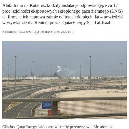
Ataki Iranu na Katar uszkodziły instalacje odpowiadające za 17
proc. zdolności eksportowych skroplonego gazu ziemnego (LNG)
tej firmy, a ich naprawa zajmie od trzech do pięciu lat – powiedział
w wywiadzie dla Reutera prezes QatarEnergy Saad al-Kaabi.
Aktualizacja:
19.03.2026 15:33
Publikacja:
19.03.2026 15:19
Obiekty QatarEnergy widoczne w strefie przemysłowej Mesaieed na