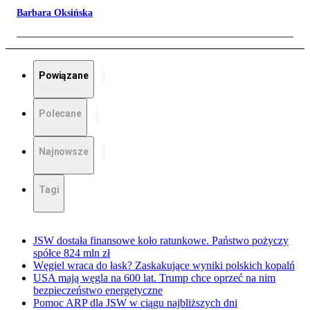
Barbara Oksińska
Powiązane
Polecane
Najnowsze
Tagi
JSW dostała finansowe koło ratunkowe. Państwo pożyczy
spółce 824 mln zł
Węgiel wraca do łask? Zaskakujące wyniki polskich kopalń
USA mają węgla na 600 lat. Trump chce oprzeć na nim
bezpieczeństwo energetyczne
Pomoc ARP dla JSW w ciągu najbliższych dni