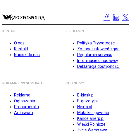
KONTAKT
REGULAMIN
O nas
Polityka Prywatności
Kontakt
Zmiana ustawień zgód
Napisz do nas
Regulamin serwisu
Informacje o nadawcy
Deklaracja dostępności
REKLAMA I PRENUMERATA
PARTNERZY
Reklama
E-kiosk.pl
Ogłoszenia
E-gazety.pl
Prenumerata
Nexto.pl
Archiwum
Mała księgowość
Kancelarierp.pl
Wieści Rolnicze
Życie Warszawy