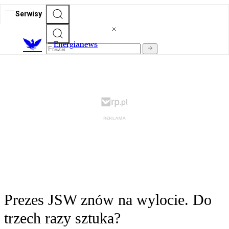
Serwisy
E
nergianews
Prezes JSW znów na wylocie. Do
trzech razy sztuka?