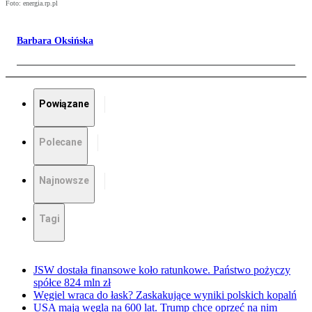
Foto: energia.rp.pl
Barbara Oksińska
Powiązane
Polecane
Najnowsze
Tagi
JSW dostała finansowe koło ratunkowe. Państwo pożyczy
spółce 824 mln zł
Węgiel wraca do łask? Zaskakujące wyniki polskich kopalń
USA mają węgla na 600 lat. Trump chce oprzeć na nim