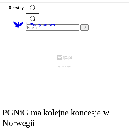
Serwisy
E
nergianews
PGNiG ma kolejne koncesje w
Norwegii