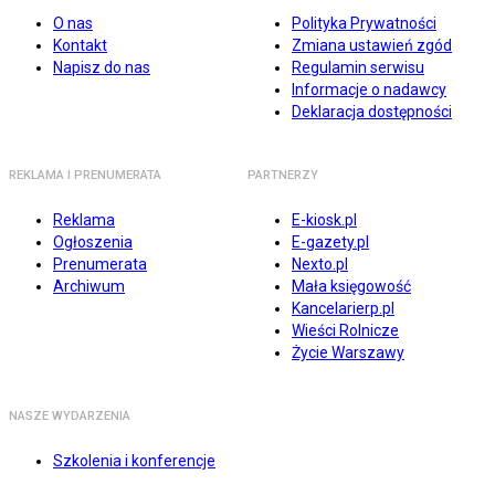
O nas
Polityka Prywatności
Kontakt
Zmiana ustawień zgód
Napisz do nas
Regulamin serwisu
Informacje o nadawcy
Deklaracja dostępności
REKLAMA I PRENUMERATA
PARTNERZY
Reklama
E-kiosk.pl
Ogłoszenia
E-gazety.pl
Prenumerata
Nexto.pl
Archiwum
Mała księgowość
Kancelarierp.pl
Wieści Rolnicze
Życie Warszawy
NASZE WYDARZENIA
Szkolenia i konferencje