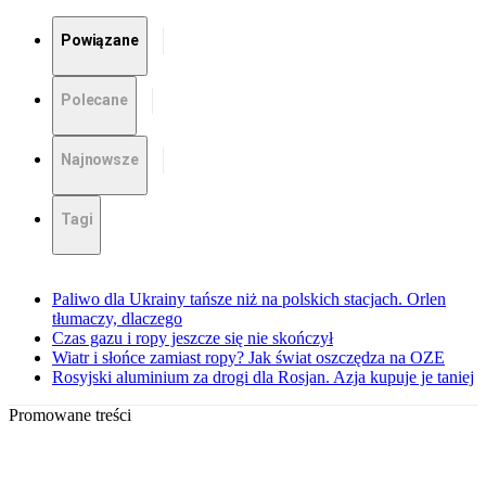
Powiązane
Polecane
Najnowsze
Tagi
Paliwo dla Ukrainy tańsze niż na polskich stacjach. Orlen
tłumaczy, dlaczego
Czas gazu i ropy jeszcze się nie skończył
Wiatr i słońce zamiast ropy? Jak świat oszczędza na OZE
Rosyjski aluminium za drogi dla Rosjan. Azja kupuje je taniej
Promowane treści