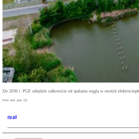
Do 2030 r. PGE odejdzie całkowicie od spalania węgla w swoich elektrociep
Foto: mat. pras. (2)
rp.pl