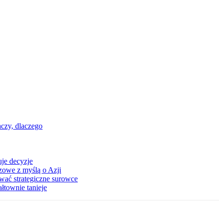
aczy, dlaczego
uje decyzje
zowe z myślą o Azji
wać strategiczne surowce
townie tanieje