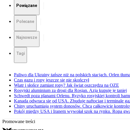
Powiązane
Polecane
Najnowsze
Tagi
Paliwo dla Ukrainy tańsze niż na polskich stacjach. Orlen tłum
Czas gazu i ropy jeszcze się nie skończył
Wiatr i słońce zamiast ropy? Jak świat oszczędza na OZE
Rosyjski aluminium za drogi dla Rosjan. Azja kupuje je taniej
Schwedt poza planami Orlenu. Ryzyko rosyjskiej kontroli ham
Kanada odwraca się od USA. Zbuduje naftociąg i terminale ga
Chiny uruchamiają system donosów. Chcą całkowicie kontrolo
Pokój między USA i Iranem wywołał szok na rynku. Ropa gwał
Promowane treści