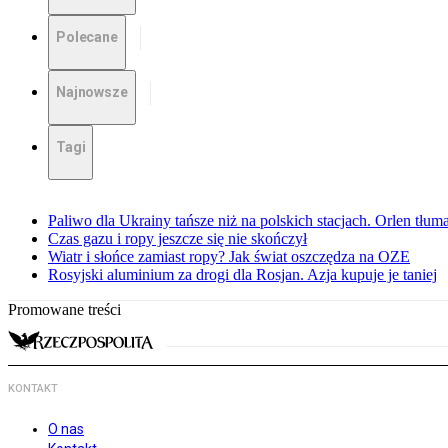
Polecane
Najnowsze
Tagi
Paliwo dla Ukrainy tańsze niż na polskich stacjach. Orlen tłum
Czas gazu i ropy jeszcze się nie skończył
Wiatr i słońce zamiast ropy? Jak świat oszczędza na OZE
Rosyjski aluminium za drogi dla Rosjan. Azja kupuje je taniej
Promowane treści
KONTAKT
O nas