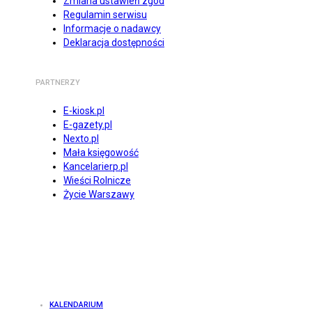
Zmiana ustawień zgód
Regulamin serwisu
Informacje o nadawcy
Deklaracja dostępności
PARTNERZY
E-kiosk.pl
E-gazety.pl
Nexto.pl
Mała księgowość
Kancelarierp.pl
Wieści Rolnicze
Życie Warszawy
KALENDARIUM