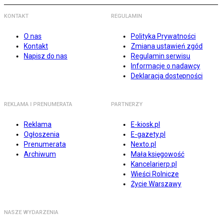
KONTAKT
REGULAMIN
O nas
Polityka Prywatności
Kontakt
Zmiana ustawień zgód
Napisz do nas
Regulamin serwisu
Informacje o nadawcy
Deklaracja dostępności
REKLAMA I PRENUMERATA
PARTNERZY
Reklama
E-kiosk.pl
Ogłoszenia
E-gazety.pl
Prenumerata
Nexto.pl
Archiwum
Mała księgowość
Kancelarierp.pl
Wieści Rolnicze
Życie Warszawy
NASZE WYDARZENIA