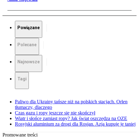
Powiązane
Polecane
Najnowsze
Tagi
Paliwo dla Ukrainy tańsze niż na polskich stacjach. Orlen
tłumaczy, dlaczego
Czas gazu i ropy jeszcze się nie skończył
Wiatr i słońce zamiast ropy? Jak świat oszczędza na OZE
Rosyjski aluminium za drogi dla Rosjan. Azja kupuje je taniej
Promowane treści