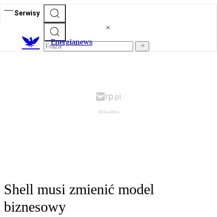
Serwisy
E
nergianews
Shell musi zmienić model
biznesowy