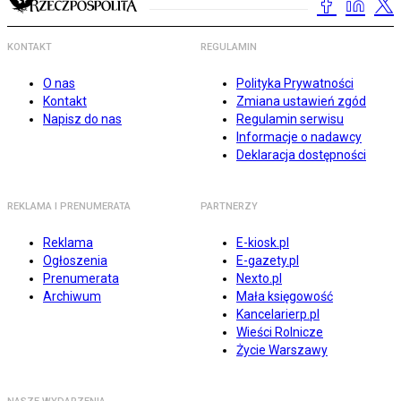
KONTAKT
REGULAMIN
O nas
Polityka Prywatności
Kontakt
Zmiana ustawień zgód
Napisz do nas
Regulamin serwisu
Informacje o nadawcy
Deklaracja dostępności
REKLAMA I PRENUMERATA
PARTNERZY
Reklama
E-kiosk.pl
Ogłoszenia
E-gazety.pl
Prenumerata
Nexto.pl
Archiwum
Mała księgowość
Kancelarierp.pl
Wieści Rolnicze
Życie Warszawy