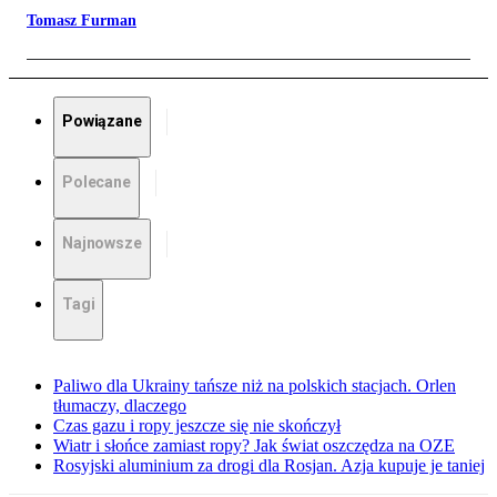
Tomasz Furman
Powiązane
Polecane
Najnowsze
Tagi
Paliwo dla Ukrainy tańsze niż na polskich stacjach. Orlen
tłumaczy, dlaczego
Czas gazu i ropy jeszcze się nie skończył
Wiatr i słońce zamiast ropy? Jak świat oszczędza na OZE
Rosyjski aluminium za drogi dla Rosjan. Azja kupuje je taniej