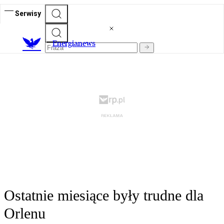
Serwisy
E
nergianews
Ostatnie miesiące były trudne dla
Orlenu