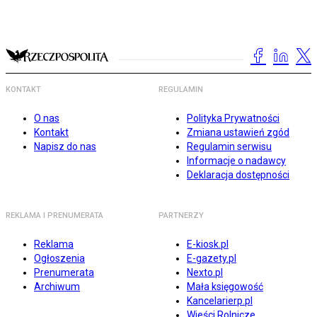
KONTAKT
REGULAMIN
O nas
Polityka Prywatności
Kontakt
Zmiana ustawień zgód
Napisz do nas
Regulamin serwisu
Informacje o nadawcy
Deklaracja dostępności
REKLAMA I PRENUMERATA
PARTNERZY
Reklama
E-kiosk.pl
Ogłoszenia
E-gazety.pl
Prenumerata
Nexto.pl
Archiwum
Mała księgowość
Kancelarierp.pl
Wieści Rolnicze