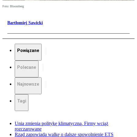
Foto: Bloomberg
Bartłomiej Sawicki
Powiązane
Polecane
Najnowsze
Tagi
Unia zmienia politykę klimatyczną. Firmy wciąż
rozczarowane
Rząd zapowiada walkę o dalsze spowolnienie ETS