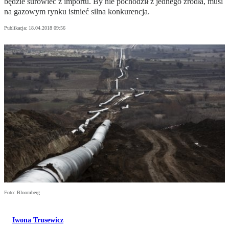
będzie surowiec z importu. By nie pochodził z jednego źródła, musi
na gazowym rynku istnieć silna konkurencja.
Publikacja:
18.04.2018 09:56
Foto: Bloomberg
Iwona Trusewicz