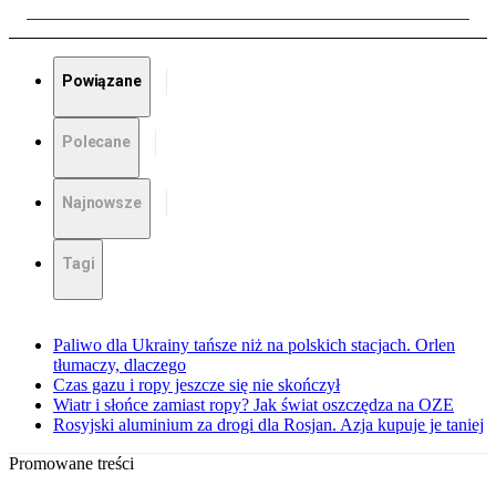
Powiązane
Polecane
Najnowsze
Tagi
Paliwo dla Ukrainy tańsze niż na polskich stacjach. Orlen
tłumaczy, dlaczego
Czas gazu i ropy jeszcze się nie skończył
Wiatr i słońce zamiast ropy? Jak świat oszczędza na OZE
Rosyjski aluminium za drogi dla Rosjan. Azja kupuje je taniej
Promowane treści