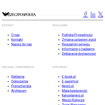
KONTAKT
REGULAMIN
O nas
Polityka Prywatności
Kontakt
Zmiana ustawień zgód
Napisz do nas
Regulamin serwisu
Informacje o nadawcy
Deklaracja dostępności
REKLAMA I PRENUMERATA
PARTNERZY
Reklama
E-kiosk.pl
Ogłoszenia
E-gazety.pl
Prenumerata
Nexto.pl
Archiwum
Mała księgowość
Kancelarierp.pl
Wieści Rolnicze
Życie Warszawy