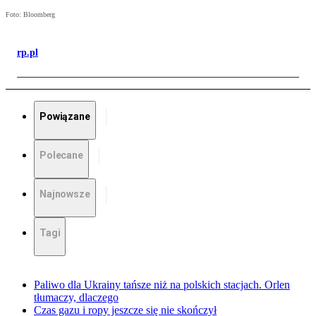
Foto: Bloomberg
rp.pl
Powiązane
Polecane
Najnowsze
Tagi
Paliwo dla Ukrainy tańsze niż na polskich stacjach. Orlen
tłumaczy, dlaczego
Czas gazu i ropy jeszcze się nie skończył