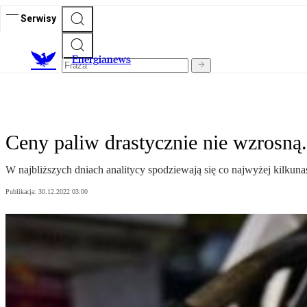
Serwisy
E
nergianews
Ceny paliw drastycznie nie wzrosną.
W najbliższych dniach analitycy spodziewają się co najwyżej kilkun
Publikacja:
30.12.2022 03:00