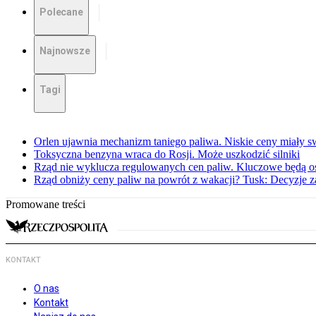
Polecane
Najnowsze
Tagi
Orlen ujawnia mechanizm taniego paliwa. Niskie ceny miały s
Toksyczna benzyna wraca do Rosji. Może uszkodzić silniki
Rząd nie wyklucza regulowanych cen paliw. Kluczowe będą os
Rząd obniży ceny paliw na powrót z wakacji? Tusk: Decyzje 
Promowane treści
KONTAKT
O nas
Kontakt