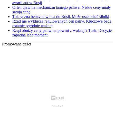
awarii aut w Rosji
Orlen ujawnia mechanizm taniego paliwa. Niskie ceny miały
swoją cenę
Toksyczna benzyna wraca do Rosji. Może uszkodzić silniki
Rząd nie wyklucza regulowanych cen paliw. Kluczowe będą
ostatnie tygodnie wakacji
Rząd obniży ceny paliw na powrót z wakacji? Tusk: Decyzje
zapadną lada moment
Promowane treści