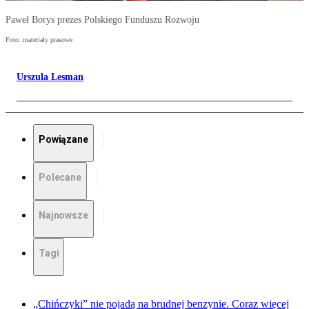
Paweł Borys prezes Polskiego Funduszu Rozwoju
Foto: materiały prasowe
Urszula Lesman
Powiązane
Polecane
Najnowsze
Tagi
„Chińczyki” nie pojadą na brudnej benzynie. Coraz więcej