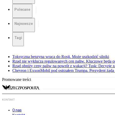
Polecane
Najnowsze
Tagi
Toksyczna benzyna wraca do Rosji. Może uszkodzić silniki
Rząd nie wyklucza regulowanych cen paliw. Kluczowe będą os
Rząd obniży ceny paliw na powrót z wakacji? Tusk: Decyzje 
Chevron i ExxonMobil pod ostrzałem Trumpa. Prezydent żąda 
Promowane treści
KONTAKT
O nas