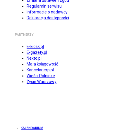
Zmiana ustawień zgód
Regulamin serwisu
Informacje o nadawcy
Deklaracja dostępności
PARTNERZY
E-kiosk.pl
E-gazety.pl
Nexto.pl
Mała księgowość
Kancelarierp.pl
Wieści Rolnicze
Życie Warszawy
KALENDARIUM