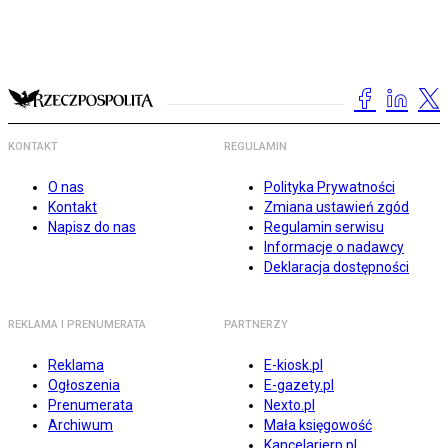
KONTAKT
REGULAMIN
O nas
Polityka Prywatności
Kontakt
Zmiana ustawień zgód
Napisz do nas
Regulamin serwisu
Informacje o nadawcy
Deklaracja dostępności
REKLAMA I PRENUMERATA
PARTNERZY
Reklama
E-kiosk.pl
Ogłoszenia
E-gazety.pl
Prenumerata
Nexto.pl
Archiwum
Mała księgowość
Kancelarierp.pl