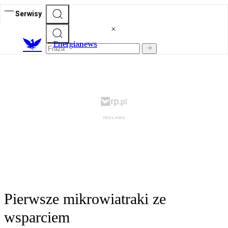
Serwisy
E
nergianews
Pierwsze mikrowiatraki ze
wsparciem