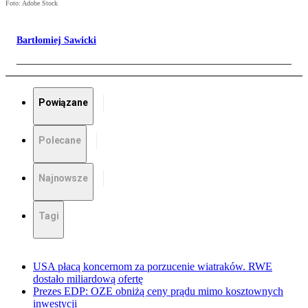
Foto: Adobe Stock
Bartłomiej Sawicki
Powiązane
Polecane
Najnowsze
Tagi
USA płacą koncernom za porzucenie wiatraków. RWE
dostało miliardową ofertę
Prezes EDP: OZE obniżą ceny prądu mimo kosztownych
inwestycji