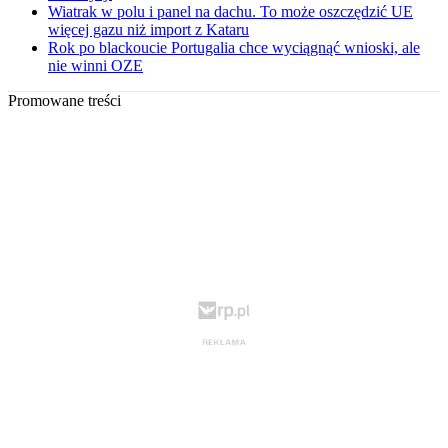
Wiatrak w polu i panel na dachu. To może oszczędzić UE
więcej gazu niż import z Kataru
Rok po blackoucie Portugalia chce wyciągnąć wnioski, ale
nie winni OZE
Promowane treści