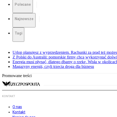
Polecane
Najnowsze
Tagi
Urlop planujesz z wyprzedzeniem. Rachunki za prąd też może
Z Polski do Australii: pomorskie firmy chcą wykorzystać dośw
Energia musi płynąć, dlatego dbamy o rzekę. Wisła w okolic
Magazyny energii, czyli trzecia droga dla biznesu
Promowane treści
KONTAKT
O nas
Kontakt