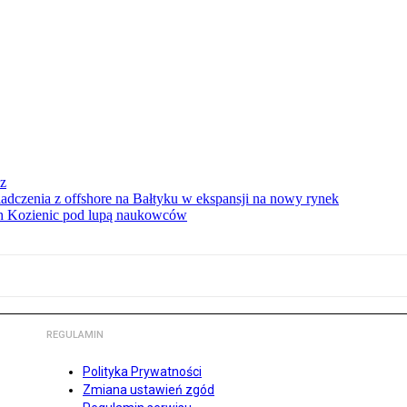
sz
iadczenia z offshore na Bałtyku w ekspansji na nowy rynek
ach Kozienic pod lupą naukowców
REGULAMIN
Polityka Prywatności
Zmiana ustawień zgód