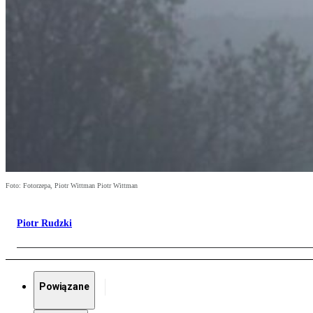
Foto: Fotorzepa, Piotr Wittman Piotr Wittman
Piotr Rudzki
Powiązane