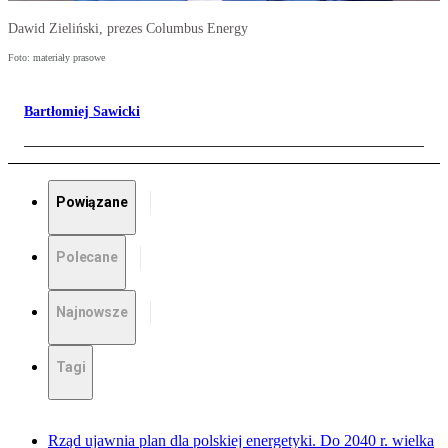
Dawid Zieliński, prezes Columbus Energy
Foto: materiały prasowe
Bartłomiej Sawicki
Powiązane
Polecane
Najnowsze
Tagi
Rząd ujawnia plan dla polskiej energetyki. Do 2040 r. wielka