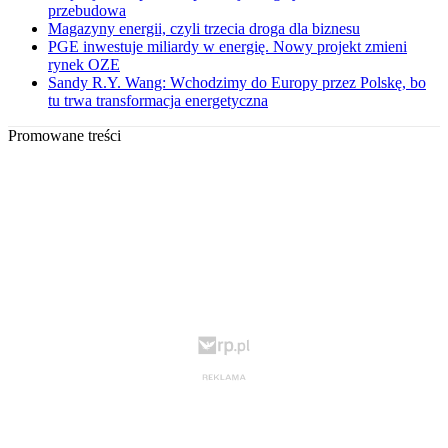
przebudowa
Magazyny energii, czyli trzecia droga dla biznesu
PGE inwestuje miliardy w energię. Nowy projekt zmieni
rynek OZE
Sandy R.Y. Wang: Wchodzimy do Europy przez Polskę, bo
tu trwa transformacja energetyczna
Promowane treści