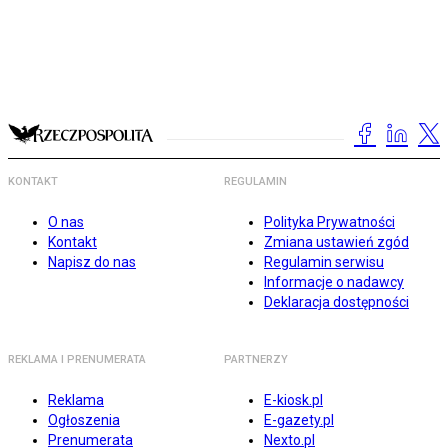
KONTAKT
REGULAMIN
O nas
Polityka Prywatności
Kontakt
Zmiana ustawień zgód
Napisz do nas
Regulamin serwisu
Informacje o nadawcy
Deklaracja dostępności
REKLAMA I PRENUMERATA
PARTNERZY
Reklama
E-kiosk.pl
Ogłoszenia
E-gazety.pl
Prenumerata
Nexto.pl