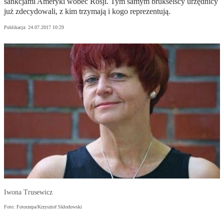
sankcjami Ameryki wobec Rosji. Tym samym brukselscy urzędnicy
już zdecydowali, z kim trzymają i kogo reprezentują.
Publikacja:
24.07.2017 10:29
Iwona Trusewicz
Foto: Fotorzepa/Krzysztof Skłodowski