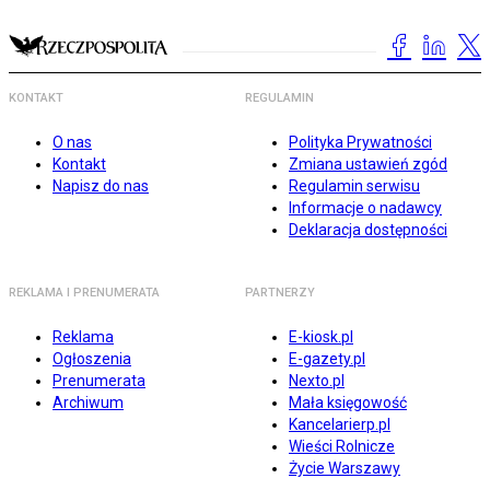
KONTAKT
REGULAMIN
O nas
Polityka Prywatności
Kontakt
Zmiana ustawień zgód
Napisz do nas
Regulamin serwisu
Informacje o nadawcy
Deklaracja dostępności
REKLAMA I PRENUMERATA
PARTNERZY
Reklama
E-kiosk.pl
Ogłoszenia
E-gazety.pl
Prenumerata
Nexto.pl
Archiwum
Mała księgowość
Kancelarierp.pl
Wieści Rolnicze
Życie Warszawy