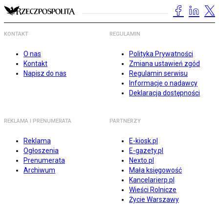
KONTAKT
REGULAMIN
O nas
Polityka Prywatności
Kontakt
Zmiana ustawień zgód
Napisz do nas
Regulamin serwisu
Informacje o nadawcy
Deklaracja dostępności
REKLAMA I PRENUMERATA
PARTNERZY
Reklama
E-kiosk.pl
Ogłoszenia
E-gazety.pl
Prenumerata
Nexto.pl
Archiwum
Mała księgowość
Kancelarierp.pl
Wieści Rolnicze
Życie Warszawy