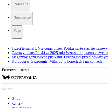
Polecane
Najnowsze
Tagi
Trzeci terminal LNG coraz bliżej. Polska może stać się gazo
Gazowy bilans Polski za 2025 rok: Wzrost krajowego zużycia
Magazyny gazu świecą pustkami. Europa stoi przed poważn
Korupcja w Gazpromie. Miliardy w kopertach i na kontach
Promowane treści
KONTAKT
O nas
Kontakt