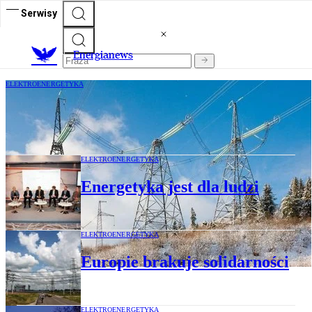
Serwisy
E
nergianews
ELEKTROENERGETYKA
Zimowe widmo niedoboru mocy
ELEKTROENERGETYKA
Energetyka jest dla ludzi
ELEKTROENERGETYKA
Europie brakuje solidarności
ELEKTROENERGETYKA