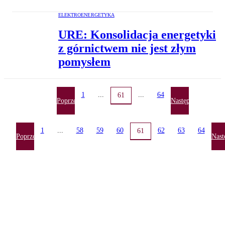
ELEKTROENERGETYKA
URE: Konsolidacja energetyki
z górnictwem nie jest złym
pomysłem
1
...
...
64
61
Poprzednia
Następna
1
...
58
59
60
62
63
64
61
Poprzednia
Nast