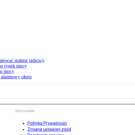
atować reaktor jądrowy
 po rynek mocy
nku mocy
y alarmowy okres
REGULAMIN
Polityka Prywatności
Zmiana ustawień zgód