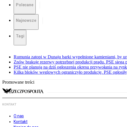
Polecane
Najnowsze
Tagi
Rumunia zatopi w Dunaju barki wypełnione kamieniami, by ur
Znów brakuje rezerwy potrzebnej produkcji prądu. PSE sięga
PSE nie planują na dziś ogłoszenia okresu przywołania na ry
Kilka bloków węglowych ograniczyło produkcję. PSE ogłosił
Promowane treści
KONTAKT
O nas
Kontakt