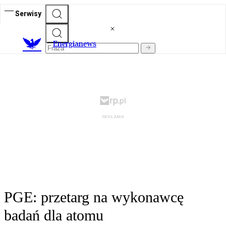
Serwisy
E
nergianews
PGE: przetarg na wykonawcę
badań dla atomu