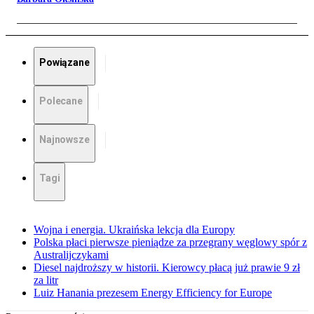
Powiązane
Polecane
Najnowsze
Tagi
Wojna i energia. Ukraińska lekcja dla Europy
Polska płaci pierwsze pieniądze za przegrany węglowy spór z
Australijczykami
Diesel najdroższy w historii. Kierowcy płacą już prawie 9 zł
za litr
Luiz Hanania prezesem Energy Efficiency for Europe