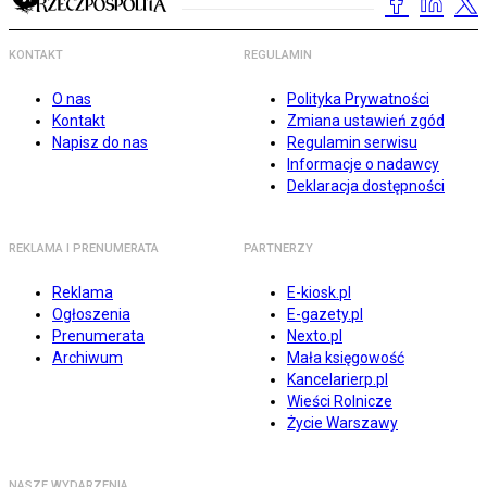
KONTAKT
REGULAMIN
O nas
Polityka Prywatności
Kontakt
Zmiana ustawień zgód
Napisz do nas
Regulamin serwisu
Informacje o nadawcy
Deklaracja dostępności
REKLAMA I PRENUMERATA
PARTNERZY
Reklama
E-kiosk.pl
Ogłoszenia
E-gazety.pl
Prenumerata
Nexto.pl
Archiwum
Mała księgowość
Kancelarierp.pl
Wieści Rolnicze
Życie Warszawy
NASZE WYDARZENIA