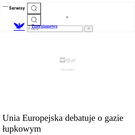
Serwisy
E
nergianews
Unia Europejska debatuje o gazie
łupkowym