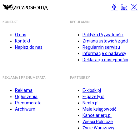
KONTAKT
REGULAMIN
O nas
Polityka Prywatności
Kontakt
Zmiana ustawień zgód
Napisz do nas
Regulamin serwisu
Informacje o nadawcy
Deklaracja dostępności
REKLAMA I PRENUMERATA
PARTNERZY
Reklama
E-kiosk.pl
Ogłoszenia
E-gazety.pl
Prenumerata
Nexto.pl
Archiwum
Mała księgowość
Kancelarierp.pl
Wieści Rolnicze
Życie Warszawy