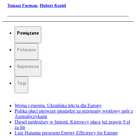
Tomasz Furman
,
Hubert Kozieł
Powiązane
Polecane
Najnowsze
Tagi
Wojna i energia. Ukraińska lekcja dla Europy
Polska płaci pierwsze pieniądze za przegrany węglowy spór z
Australijczykami
Diesel najdroższy w historii. Kierowcy płacą już prawie 9 zł
za litr
Luiz Hanania prezesem Energy Efficiency for Europe