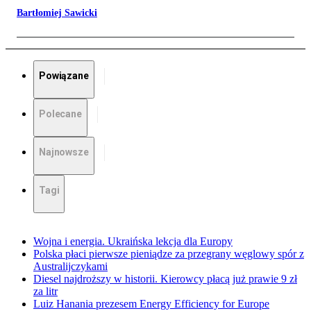
Bartłomiej Sawicki
Powiązane
Polecane
Najnowsze
Tagi
Wojna i energia. Ukraińska lekcja dla Europy
Polska płaci pierwsze pieniądze za przegrany węglowy spór z
Australijczykami
Diesel najdroższy w historii. Kierowcy płacą już prawie 9 zł
za litr
Luiz Hanania prezesem Energy Efficiency for Europe