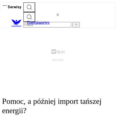
Serwisy
E
nergianews
Pomoc, a później import tańszej
energii?