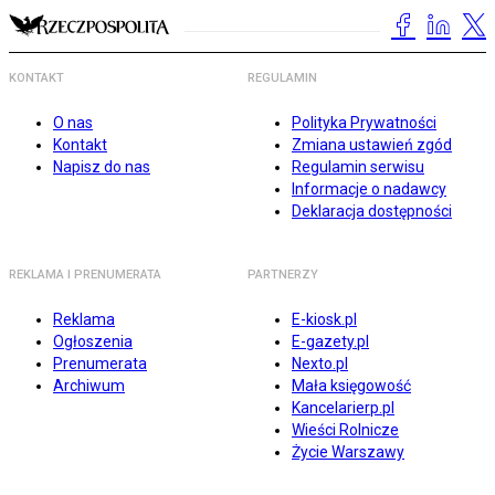
KONTAKT
REGULAMIN
O nas
Polityka Prywatności
Kontakt
Zmiana ustawień zgód
Napisz do nas
Regulamin serwisu
Informacje o nadawcy
Deklaracja dostępności
REKLAMA I PRENUMERATA
PARTNERZY
Reklama
E-kiosk.pl
Ogłoszenia
E-gazety.pl
Prenumerata
Nexto.pl
Archiwum
Mała księgowość
Kancelarierp.pl
Wieści Rolnicze
Życie Warszawy