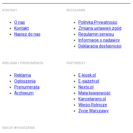
KONTAKT
REGULAMIN
O nas
Polityka Prywatności
Kontakt
Zmiana ustawień zgód
Napisz do nas
Regulamin serwisu
Informacje o nadawcy
Deklaracja dostępności
REKLAMA I PRENUMERATA
PARTNERZY
Reklama
E-kiosk.pl
Ogłoszenia
E-gazety.pl
Prenumerata
Nexto.pl
Archiwum
Mała księgowość
Kancelarierp.pl
Wieści Rolnicze
Życie Warszawy
NASZE WYDARZENIA