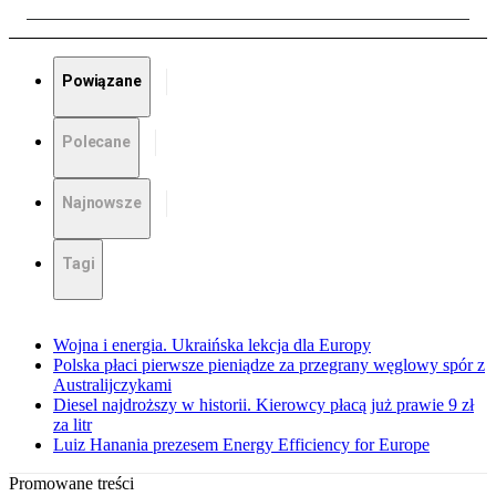
Powiązane
Polecane
Najnowsze
Tagi
Wojna i energia. Ukraińska lekcja dla Europy
Polska płaci pierwsze pieniądze za przegrany węglowy spór z
Australijczykami
Diesel najdroższy w historii. Kierowcy płacą już prawie 9 zł
za litr
Luiz Hanania prezesem Energy Efficiency for Europe
Promowane treści