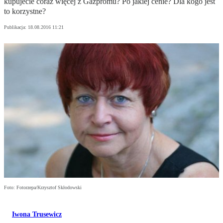
kupujecie coraz więcej z Gazpromu? Po jakiej cenie? Dla kogo jest
to korzystne?
Publikacja:
18.08.2016 11:21
Foto: Fotorzepa/Krzysztof Skłodowski
Iwona Trusewicz