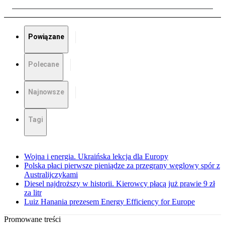
Powiązane
Polecane
Najnowsze
Tagi
Wojna i energia. Ukraińska lekcja dla Europy
Polska płaci pierwsze pieniądze za przegrany węglowy spór z
Australijczykami
Diesel najdroższy w historii. Kierowcy płacą już prawie 9 zł
za litr
Luiz Hanania prezesem Energy Efficiency for Europe
Promowane treści