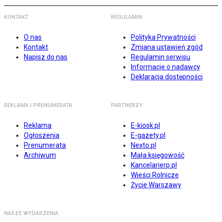
KONTAKT
REGULAMIN
O nas
Polityka Prywatności
Kontakt
Zmiana ustawień zgód
Napisz do nas
Regulamin serwisu
Informacje o nadawcy
Deklaracja dostępności
REKLAMA I PRENUMERATA
PARTNERZY
Reklama
E-kiosk.pl
Ogłoszenia
E-gazety.pl
Prenumerata
Nexto.pl
Archiwum
Mała księgowość
Kancelarierp.pl
Wieści Rolnicze
Życie Warszawy
NASZE WYDARZENIA