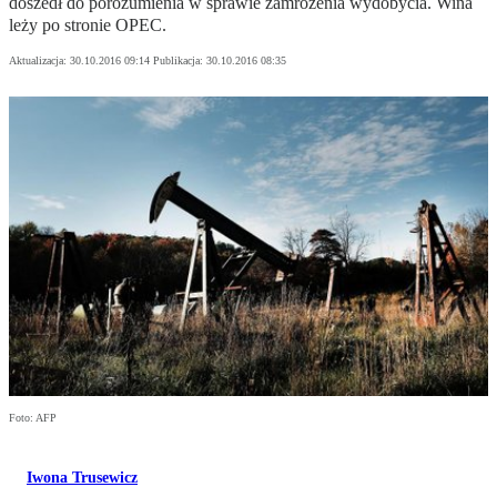
doszedł do porozumienia w sprawie zamrożenia wydobycia. Wina
leży po stronie OPEC.
Aktualizacja:
30.10.2016 09:14
Publikacja:
30.10.2016 08:35
Foto: AFP
Iwona Trusewicz