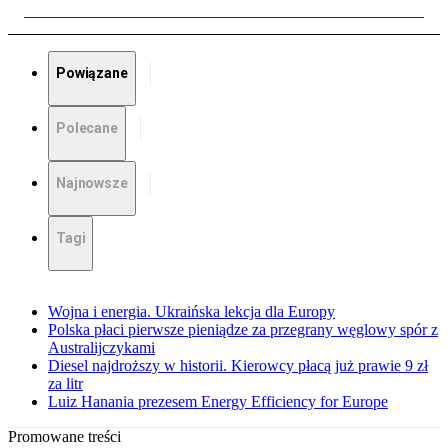
Powiązane
Polecane
Najnowsze
Tagi
Wojna i energia. Ukraińska lekcja dla Europy
Polska płaci pierwsze pieniądze za przegrany węglowy spór z
Australijczykami
Diesel najdroższy w historii. Kierowcy płacą już prawie 9 zł
za litr
Luiz Hanania prezesem Energy Efficiency for Europe
Promowane treści