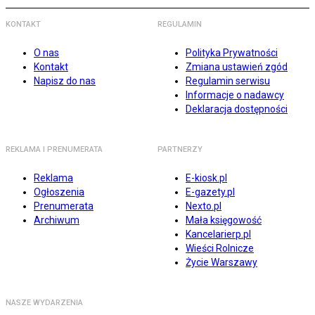
KONTAKT
REGULAMIN
O nas
Polityka Prywatności
Kontakt
Zmiana ustawień zgód
Napisz do nas
Regulamin serwisu
Informacje o nadawcy
Deklaracja dostępności
REKLAMA I PRENUMERATA
PARTNERZY
Reklama
E-kiosk.pl
Ogłoszenia
E-gazety.pl
Prenumerata
Nexto.pl
Archiwum
Mała księgowość
Kancelarierp.pl
Wieści Rolnicze
Życie Warszawy
NASZE WYDARZENIA