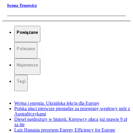
Iwona Trusewicz
Powiązane
Polecane
Najnowsze
Tagi
Wojna i energia. Ukraińska lekcja dla Europy
Polska płaci pierwsze pieniądze za przegrany węglowy spór z
Australijczykami
Diesel najdroższy w historii. Kierowcy płacą już prawie 9 zł
za litr
Luiz Hanania prezesem Energy Efficiency for Europe