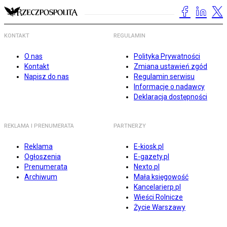
KONTAKT
REGULAMIN
O nas
Polityka Prywatności
Kontakt
Zmiana ustawień zgód
Napisz do nas
Regulamin serwisu
Informacje o nadawcy
Deklaracja dostępności
REKLAMA I PRENUMERATA
PARTNERZY
Reklama
E-kiosk.pl
Ogłoszenia
E-gazety.pl
Prenumerata
Nexto.pl
Archiwum
Mała księgowość
Kancelarierp.pl
Wieści Rolnicze
Życie Warszawy