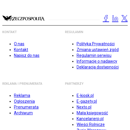
KONTAKT
REGULAMIN
O nas
Polityka Prywatności
Kontakt
Zmiana ustawień zgód
Napisz do nas
Regulamin serwisu
Informacje o nadawcy
Deklaracja dostępności
REKLAMA I PRENUMERATA
PARTNERZY
Reklama
E-kiosk.pl
Ogłoszenia
E-gazety.pl
Prenumerata
Nexto.pl
Archiwum
Mała księgowość
Kancelarierp.pl
Wieści Rolnicze