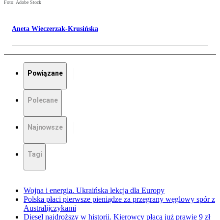
Foto: Adobe Stock
Aneta Wieczerzak-Krusińska
Powiązane
Polecane
Najnowsze
Tagi
Wojna i energia. Ukraińska lekcja dla Europy
Polska płaci pierwsze pieniądze za przegrany węglowy spór z
Australijczykami
Diesel najdroższy w historii. Kierowcy płacą już prawie 9 zł