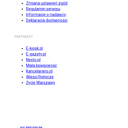
Zmiana ustawień zgód
Regulamin serwisu
Informacje o nadawcy
Deklaracja dostępności
PARTNERZY
E-kiosk.pl
E-gazety.pl
Nexto.pl
Mała księgowość
Kancelarierp.pl
Wieści Rolnicze
Życie Warszawy
KALENDARIUM