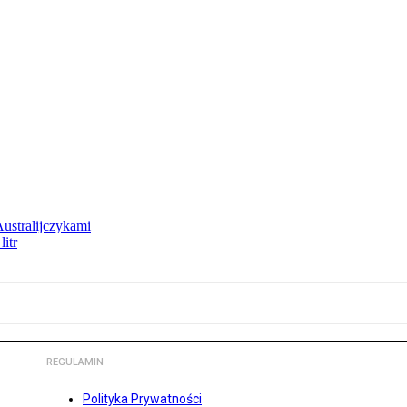
Australijczykami
litr
REGULAMIN
Polityka Prywatności