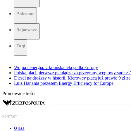
Polecane
Najnowsze
Tagi
Wojna i energia. Ukraińska lekcja dla Europy
Polska płaci pierwsze pieniądze za przegrany węglowy spór z 
Diesel najdroższy w historii. Kierowcy płacą już prawie 9 zł za 
Luiz Hanania prezesem Energy Efficiency for Europe
Promowane treści
KONTAKT
O nas