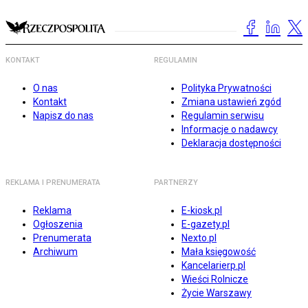
KONTAKT
REGULAMIN
O nas
Polityka Prywatności
Kontakt
Zmiana ustawień zgód
Napisz do nas
Regulamin serwisu
Informacje o nadawcy
Deklaracja dostępności
REKLAMA I PRENUMERATA
PARTNERZY
Reklama
E-kiosk.pl
Ogłoszenia
E-gazety.pl
Prenumerata
Nexto.pl
Archiwum
Mała księgowość
Kancelarierp.pl
Wieści Rolnicze
Życie Warszawy