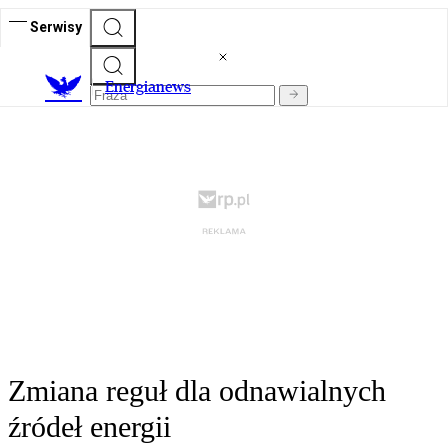
Serwisy
E
nergianews
Zmiana reguł dla odnawialnych
źródeł energii