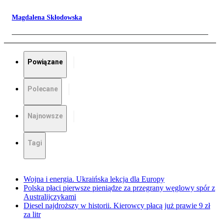
Magdalena Skłodowska
Powiązane
Polecane
Najnowsze
Tagi
Wojna i energia. Ukraińska lekcja dla Europy
Polska płaci pierwsze pieniądze za przegrany węglowy spór z
Australijczykami
Diesel najdroższy w historii. Kierowcy płacą już prawie 9 zł
za litr