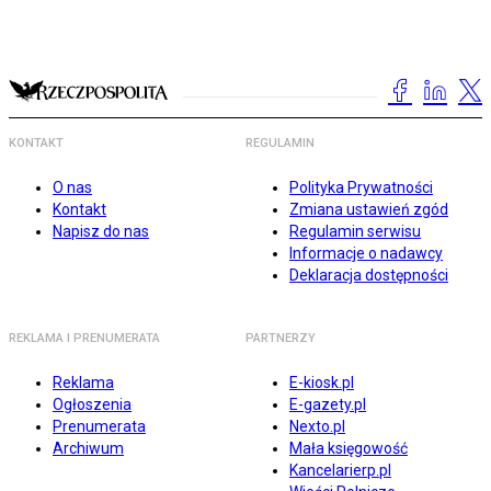
KONTAKT
REGULAMIN
O nas
Polityka Prywatności
Kontakt
Zmiana ustawień zgód
Napisz do nas
Regulamin serwisu
Informacje o nadawcy
Deklaracja dostępności
REKLAMA I PRENUMERATA
PARTNERZY
Reklama
E-kiosk.pl
Ogłoszenia
E-gazety.pl
Prenumerata
Nexto.pl
Archiwum
Mała księgowość
Kancelarierp.pl