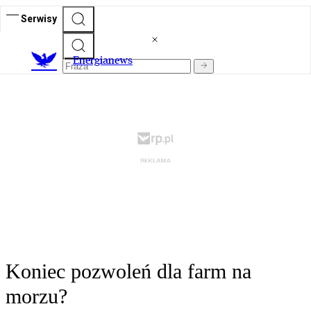
Serwisy
E
nergianews
Koniec pozwoleń dla farm na
morzu?