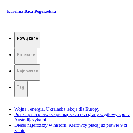
Karolina Baca-Pogorzelska
Powiązane
Polecane
Najnowsze
Tagi
Wojna i energia. Ukraińska lekcja dla Europy
Polska płaci pierwsze pieniądze za przegrany węglowy spór z
Australijczykami
Diesel najdroższy w historii. Kierowcy płacą już prawie 9 zł
za litr