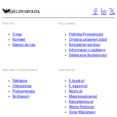
KONTAKT
REGULAMIN
O nas
Polityka Prywatności
Kontakt
Zmiana ustawień zgód
Napisz do nas
Regulamin serwisu
Informacje o nadawcy
Deklaracja dostępności
REKLAMA I PRENUMERATA
PARTNERZY
Reklama
E-kiosk.pl
Ogłoszenia
E-gazety.pl
Prenumerata
Nexto.pl
Archiwum
Mała księgowość
Kancelarierp.pl
Wieści Rolnicze
Życie Warszawy