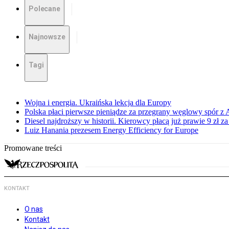
Polecane
Najnowsze
Tagi
Wojna i energia. Ukraińska lekcja dla Europy
Polska płaci pierwsze pieniądze za przegrany węglowy spór z 
Diesel najdroższy w historii. Kierowcy płacą już prawie 9 zł za 
Luiz Hanania prezesem Energy Efficiency for Europe
Promowane treści
KONTAKT
O nas
Kontakt