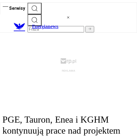
Serwisy
E
nergianews
PGE, Tauron, Enea i KGHM
kontynuują prace nad projektem