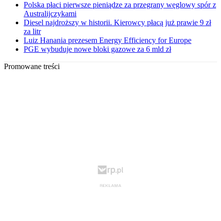
Polska płaci pierwsze pieniądze za przegrany węglowy spór z
Australijczykami
Diesel najdroższy w historii. Kierowcy płacą już prawie 9 zł
za litr
Luiz Hanania prezesem Energy Efficiency for Europe
PGE wybuduje nowe bloki gazowe za 6 mld zł
Promowane treści