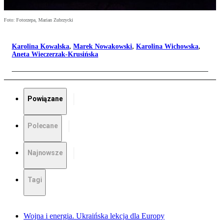
Foto: Fotorzepa, Marian Zubrzycki
Karolina Kowalska
,
Marek Nowakowski
,
Karolina Wichowska
,
Aneta Wieczerzak-Krusińska
Powiązane
Polecane
Najnowsze
Tagi
Wojna i energia. Ukraińska lekcja dla Europy