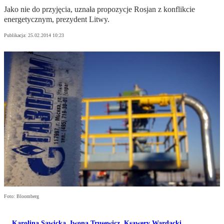
Jako nie do przyjęcia, uznała propozycje Rosjan z konflikcie
energetycznym, prezydent Litwy.
Publikacja:
25.02.2014 10:23
Foto: Bloomberg
Karolina Sawicka
,
Iwona Trusewicz
,
Ksawery Wardacki