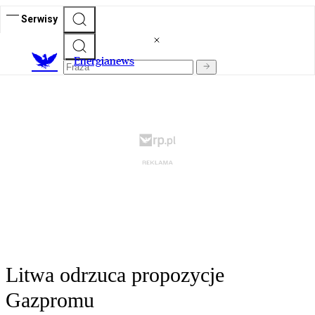
Serwisy
E
nergianews
Litwa odrzuca propozycje
Gazpromu