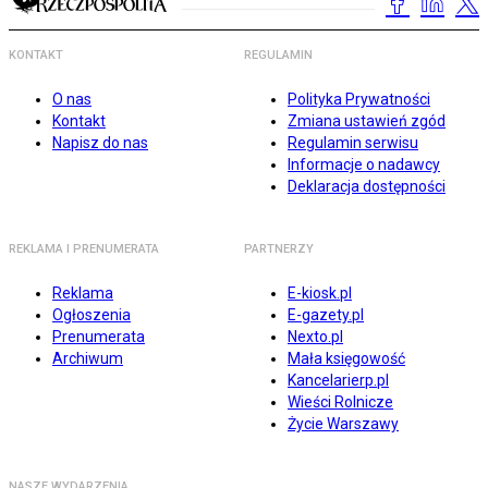
KONTAKT
REGULAMIN
O nas
Polityka Prywatności
Kontakt
Zmiana ustawień zgód
Napisz do nas
Regulamin serwisu
Informacje o nadawcy
Deklaracja dostępności
REKLAMA I PRENUMERATA
PARTNERZY
Reklama
E-kiosk.pl
Ogłoszenia
E-gazety.pl
Prenumerata
Nexto.pl
Archiwum
Mała księgowość
Kancelarierp.pl
Wieści Rolnicze
Życie Warszawy
NASZE WYDARZENIA