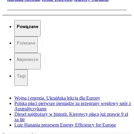
Powiązane
Polecane
Najnowsze
Tagi
Wojna i energia. Ukraińska lekcja dla Europy
Polska płaci pierwsze pieniądze za przegrany węglowy spór z
Australijczykami
Diesel najdroższy w historii. Kierowcy płacą już prawie 9 zł
za litr
Luiz Hanania prezesem Energy Efficiency for Europe