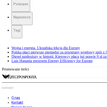
Polecane
Najnowsze
Tagi
Wojna i energia. Ukraińska lekcja dla Europy
Polska płaci pierwsze pieniądze za przegrany węglowy spór z 
Diesel najdroższy w historii. Kierowcy płacą już prawie 9 zł za 
Luiz Hanania prezesem Energy Efficiency for Europe
Promowane treści
KONTAKT
O nas
Kontakt