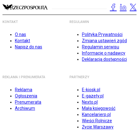
KONTAKT
REGULAMIN
O nas
Polityka Prywatności
Kontakt
Zmiana ustawień zgód
Napisz do nas
Regulamin serwisu
Informacje o nadawcy
Deklaracja dostępności
REKLAMA I PRENUMERATA
PARTNERZY
Reklama
E-kiosk.pl
Ogłoszenia
E-gazety.pl
Prenumerata
Nexto.pl
Archiwum
Mała księgowość
Kancelarierp.pl
Wieści Rolnicze
Życie Warszawy