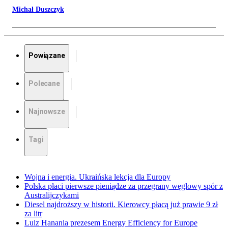
Michał Duszczyk
Powiązane
Polecane
Najnowsze
Tagi
Wojna i energia. Ukraińska lekcja dla Europy
Polska płaci pierwsze pieniądze za przegrany węglowy spór z
Australijczykami
Diesel najdroższy w historii. Kierowcy płacą już prawie 9 zł
za litr
Luiz Hanania prezesem Energy Efficiency for Europe