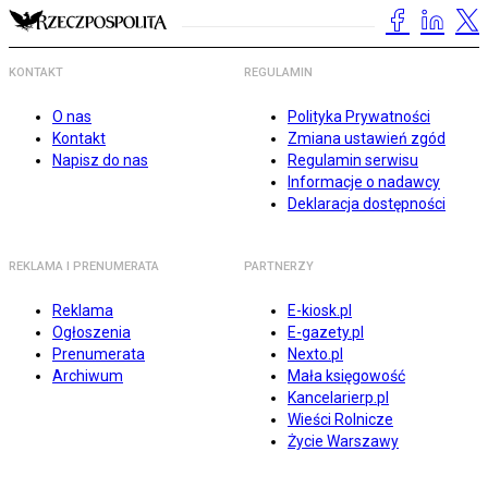
KONTAKT
REGULAMIN
O nas
Polityka Prywatności
Kontakt
Zmiana ustawień zgód
Napisz do nas
Regulamin serwisu
Informacje o nadawcy
Deklaracja dostępności
REKLAMA I PRENUMERATA
PARTNERZY
Reklama
E-kiosk.pl
Ogłoszenia
E-gazety.pl
Prenumerata
Nexto.pl
Archiwum
Mała księgowość
Kancelarierp.pl
Wieści Rolnicze
Życie Warszawy