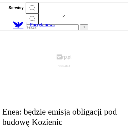
Serwisy
E
nergianews
Enea: będzie emisja obligacji pod
budowę Kozienic