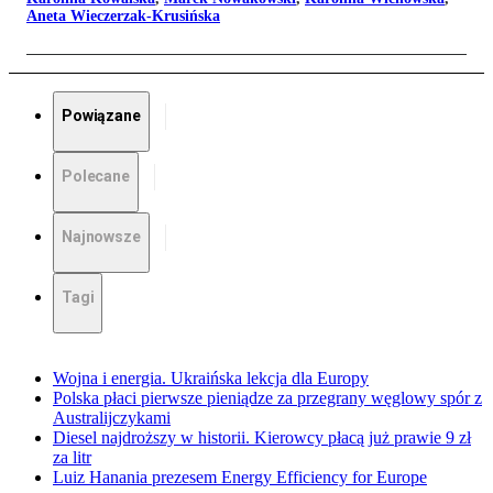
Aneta Wieczerzak-Krusińska
Powiązane
Polecane
Najnowsze
Tagi
Wojna i energia. Ukraińska lekcja dla Europy
Polska płaci pierwsze pieniądze za przegrany węglowy spór z
Australijczykami
Diesel najdroższy w historii. Kierowcy płacą już prawie 9 zł
za litr
Luiz Hanania prezesem Energy Efficiency for Europe