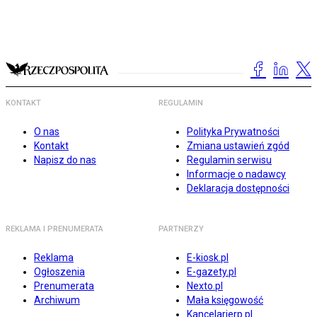
KONTAKT
REGULAMIN
O nas
Polityka Prywatności
Kontakt
Zmiana ustawień zgód
Napisz do nas
Regulamin serwisu
Informacje o nadawcy
Deklaracja dostępności
REKLAMA I PRENUMERATA
PARTNERZY
Reklama
E-kiosk.pl
Ogłoszenia
E-gazety.pl
Prenumerata
Nexto.pl
Archiwum
Mała księgowość
Kancelarierp.pl