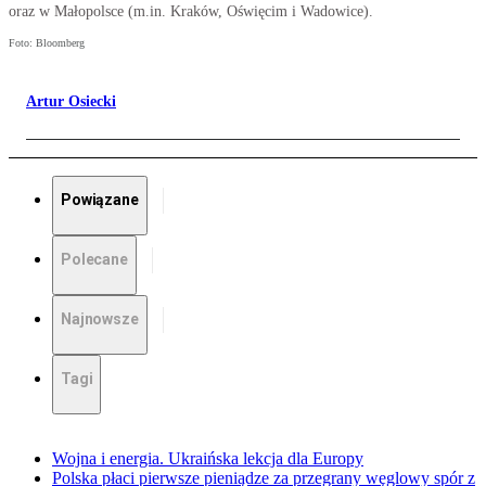
oraz w Małopolsce (m.in. Kraków, Oświęcim i Wadowice).
Foto: Bloomberg
Artur Osiecki
Powiązane
Polecane
Najnowsze
Tagi
Wojna i energia. Ukraińska lekcja dla Europy
Polska płaci pierwsze pieniądze za przegrany węglowy spór z