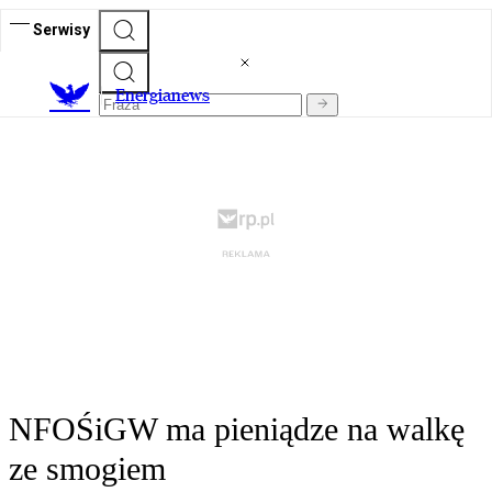
Serwisy
E
nergianews
NFOŚiGW ma pieniądze na walkę
ze smogiem