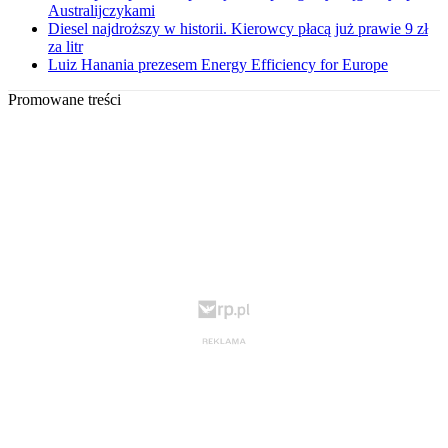
Australijczykami
Diesel najdroższy w historii. Kierowcy płacą już prawie 9 zł
za litr
Luiz Hanania prezesem Energy Efficiency for Europe
Promowane treści