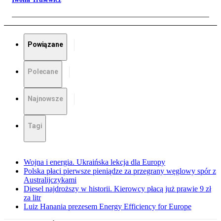
Powiązane
Polecane
Najnowsze
Tagi
Wojna i energia. Ukraińska lekcja dla Europy
Polska płaci pierwsze pieniądze za przegrany węglowy spór z
Australijczykami
Diesel najdroższy w historii. Kierowcy płacą już prawie 9 zł
za litr
Luiz Hanania prezesem Energy Efficiency for Europe