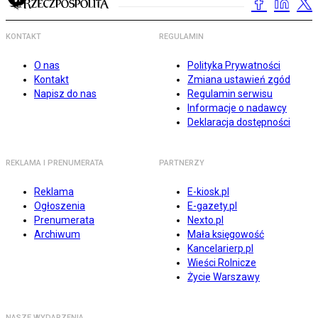
KONTAKT
REGULAMIN
O nas
Polityka Prywatności
Kontakt
Zmiana ustawień zgód
Napisz do nas
Regulamin serwisu
Informacje o nadawcy
Deklaracja dostępności
REKLAMA I PRENUMERATA
PARTNERZY
Reklama
E-kiosk.pl
Ogłoszenia
E-gazety.pl
Prenumerata
Nexto.pl
Archiwum
Mała księgowość
Kancelarierp.pl
Wieści Rolnicze
Życie Warszawy
NASZE WYDARZENIA