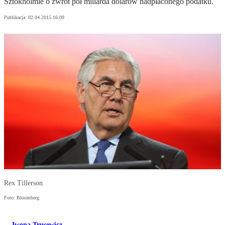
Sztokholmie o zwrot pół miliarda dolarów nadpłaconego podatku.
Publikacja:
02.04.2015 16:09
Rex Tillerson
Foto: Bloomberg
Iwona Trusewicz