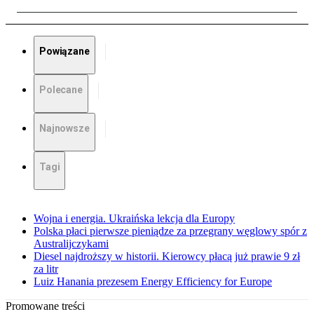
Powiązane
Polecane
Najnowsze
Tagi
Wojna i energia. Ukraińska lekcja dla Europy
Polska płaci pierwsze pieniądze za przegrany węglowy spór z
Australijczykami
Diesel najdroższy w historii. Kierowcy płacą już prawie 9 zł
za litr
Luiz Hanania prezesem Energy Efficiency for Europe
Promowane treści