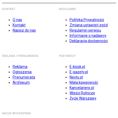
KONTAKT
REGULAMIN
O nas
Polityka Prywatności
Kontakt
Zmiana ustawień zgód
Napisz do nas
Regulamin serwisu
Informacje o nadawcy
Deklaracja dostępności
REKLAMA I PRENUMERATA
PARTNERZY
Reklama
E-kiosk.pl
Ogłoszenia
E-gazety.pl
Prenumerata
Nexto.pl
Archiwum
Mała księgowość
Kancelarierp.pl
Wieści Rolnicze
Życie Warszawy
NASZE WYDARZENIA