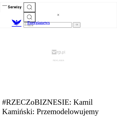
Serwisy
E
nergianews
#RZECZoBIZNESIE: Kamil
Kamiński: Przemodelowujemy