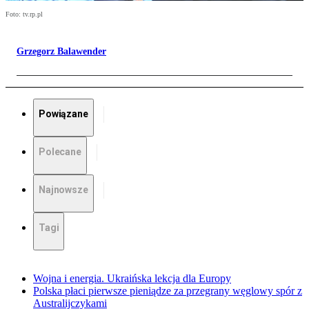
Foto: tv.rp.pl
Grzegorz Balawender
Powiązane
Polecane
Najnowsze
Tagi
Wojna i energia. Ukraińska lekcja dla Europy
Polska płaci pierwsze pieniądze za przegrany węglowy spór z
Australijczykami