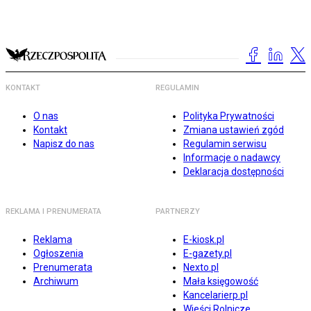
KONTAKT
REGULAMIN
O nas
Polityka Prywatności
Kontakt
Zmiana ustawień zgód
Napisz do nas
Regulamin serwisu
Informacje o nadawcy
Deklaracja dostępności
REKLAMA I PRENUMERATA
PARTNERZY
Reklama
E-kiosk.pl
Ogłoszenia
E-gazety.pl
Prenumerata
Nexto.pl
Archiwum
Mała księgowość
Kancelarierp.pl
Wieści Rolnicze