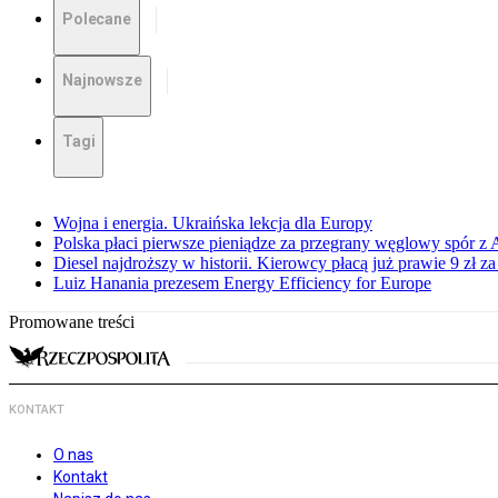
Polecane
Najnowsze
Tagi
Wojna i energia. Ukraińska lekcja dla Europy
Polska płaci pierwsze pieniądze za przegrany węglowy spór z 
Diesel najdroższy w historii. Kierowcy płacą już prawie 9 zł za 
Luiz Hanania prezesem Energy Efficiency for Europe
Promowane treści
KONTAKT
O nas
Kontakt