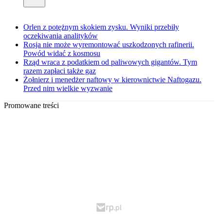
Orlen z potężnym skokiem zysku. Wyniki przebiły
oczekiwania analityków
Rosja nie może wyremontować uszkodzonych rafinerii.
Powód widać z kosmosu
Rząd wraca z podatkiem od paliwowych gigantów. Tym
razem zapłaci także gaz
Żołnierz i menedżer naftowy w kierownictwie Naftogazu.
Przed nim wielkie wyzwanie
Promowane treści