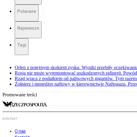
Polecane
Najnowsze
Tagi
Orlen z potężnym skokiem zysku. Wyniki przebiły oczekiwani
Rosja nie może wyremontować uszkodzonych rafinerii. Powó
Rząd wraca z podatkiem od paliwowych gigantów. Tym razem z
Żołnierz i menedżer naftowy w kierownictwie Naftogazu. Prz
Promowane treści
KONTAKT
O nas