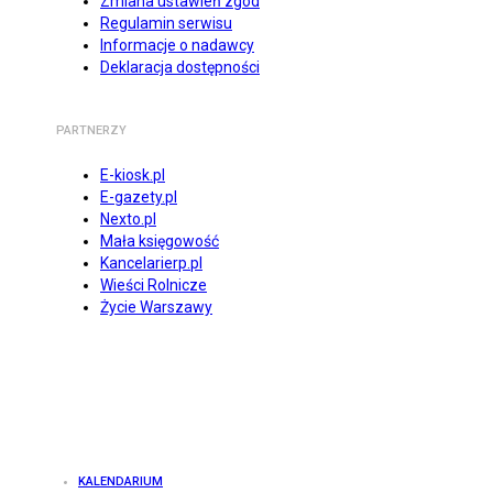
Zmiana ustawień zgód
Regulamin serwisu
Informacje o nadawcy
Deklaracja dostępności
PARTNERZY
E-kiosk.pl
E-gazety.pl
Nexto.pl
Mała księgowość
Kancelarierp.pl
Wieści Rolnicze
Życie Warszawy
KALENDARIUM