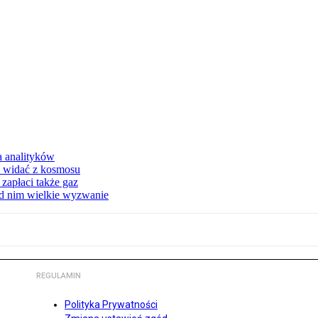
a analityków
d widać z kosmosu
apłaci także gaz
ed nim wielkie wyzwanie
REGULAMIN
Polityka Prywatności