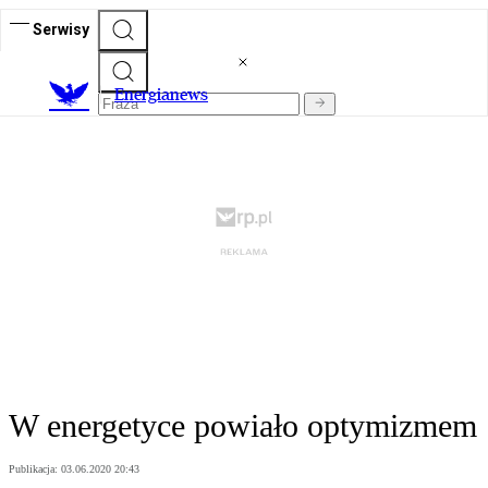
Serwisy
E
nergianews
W energetyce powiało optymizmem
Publikacja:
03.06.2020 20:43