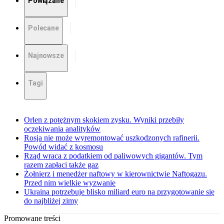
Powiązane
Polecane
Najnowsze
Tagi
Orlen z potężnym skokiem zysku. Wyniki przebiły
oczekiwania analityków
Rosja nie może wyremontować uszkodzonych rafinerii.
Powód widać z kosmosu
Rząd wraca z podatkiem od paliwowych gigantów. Tym
razem zapłaci także gaz
Żołnierz i menedżer naftowy w kierownictwie Naftogazu.
Przed nim wielkie wyzwanie
Ukraina potrzebuje blisko miliard euro na przygotowanie się
do najbliżej zimy
Promowane treści