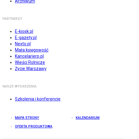
Archiwum
PARTNERZY
E-kiosk.pl
E-gazety.pl
Nexto.pl
Mała księgowość
Kancelarierp.pl
Wieści Rolnicze
Życie Warszawy
NASZE WYDARZENIA
Szkolenia i konferencje
MAPA STRONY
KALENDARIUM
OFERTA PRODUKTOWA