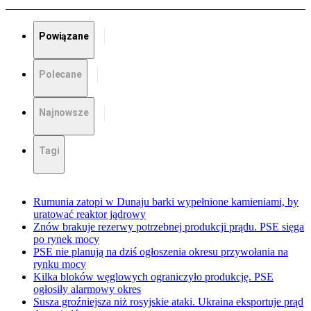
Powiązane
Polecane
Najnowsze
Tagi
Rumunia zatopi w Dunaju barki wypełnione kamieniami, by
uratować reaktor jądrowy
Znów brakuje rezerwy potrzebnej produkcji prądu. PSE sięga
po rynek mocy
PSE nie planują na dziś ogłoszenia okresu przywołania na
rynku mocy
Kilka bloków węglowych ograniczyło produkcję. PSE
ogłosiły alarmowy okres
Susza groźniejsza niż rosyjskie ataki. Ukraina eksportuje prąd