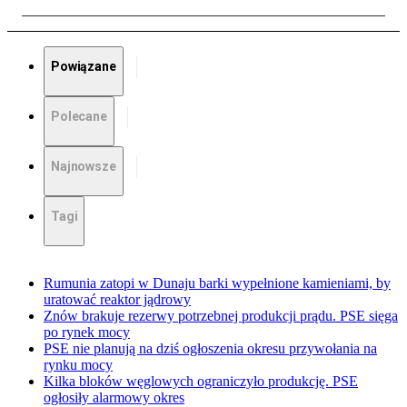
Powiązane
Polecane
Najnowsze
Tagi
Rumunia zatopi w Dunaju barki wypełnione kamieniami, by
uratować reaktor jądrowy
Znów brakuje rezerwy potrzebnej produkcji prądu. PSE sięga
po rynek mocy
PSE nie planują na dziś ogłoszenia okresu przywołania na
rynku mocy
Kilka bloków węglowych ograniczyło produkcję. PSE
ogłosiły alarmowy okres