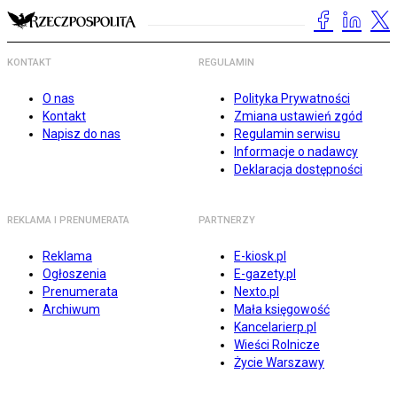
KONTAKT
REGULAMIN
O nas
Polityka Prywatności
Kontakt
Zmiana ustawień zgód
Napisz do nas
Regulamin serwisu
Informacje o nadawcy
Deklaracja dostępności
REKLAMA I PRENUMERATA
PARTNERZY
Reklama
E-kiosk.pl
Ogłoszenia
E-gazety.pl
Prenumerata
Nexto.pl
Archiwum
Mała księgowość
Kancelarierp.pl
Wieści Rolnicze
Życie Warszawy