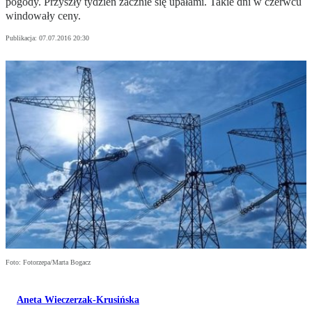
pogody. Przyszły tydzień zacznie się upałami. Takie dni w czerwcu
windowały ceny.
Publikacja:
07.07.2016 20:30
Foto: Fotorzepa/Marta Bogacz
Aneta Wieczerzak-Krusińska